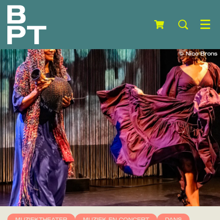
Menu
© Nico Brons
MUZIEKTHEATER
MUZIEK EN CONCERT
DANS