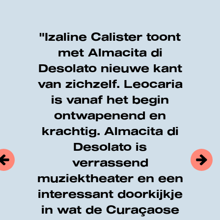
Overslaan
"Izaline Calister toont
met Almacita di
Desolato nieuwe kant
van zichzelf. Leocaria
is vanaf het begin
ontwapenend en
nzoomen
Inzoomen
krachtig. Almacita di
Desolato is
verrassend
muziektheater en een
interessant doorkijkje
in wat de Curaçaose