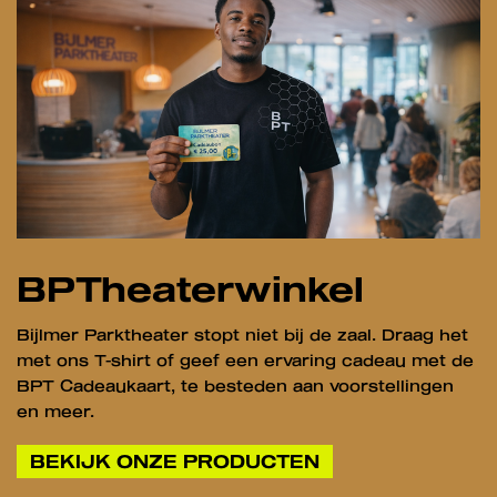
BPTheaterwinkel
Bijlmer Parktheater stopt niet bij de zaal. Draag het
met ons T-shirt of geef een ervaring cadeau met de
BPT Cadeaukaart, te besteden aan voorstellingen
en meer.
BEKIJK ONZE PRODUCTEN