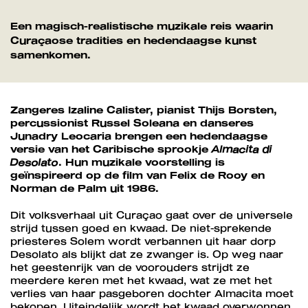
Een magisch-realistische muzikale reis waarin
Curaçaose tradities en hedendaagse kunst
samenkomen.
Zangeres Izaline Calister, pianist Thijs Borsten,
percussionist Russel Soleana en danseres
Junadry Leocaria brengen een hedendaagse
versie van het Caribische sprookje
Almacita di
Desolato
. Hun muzikale voorstelling is
geïnspireerd op de film van Felix de Rooy en
Norman de Palm uit 1986.
Dit volksverhaal uit Curaçao gaat over de universele
strijd tussen goed en kwaad. De niet-sprekende
priesteres Solem wordt verbannen uit haar dorp
Desolato als blijkt dat ze zwanger is. Op weg naar
het geestenrijk van de voorouders strijdt ze
meerdere keren met het kwaad, wat ze met het
verlies van haar pasgeboren dochter Almacita moet
bekopen. Uiteindelijk wordt het kwaad overwonnen.