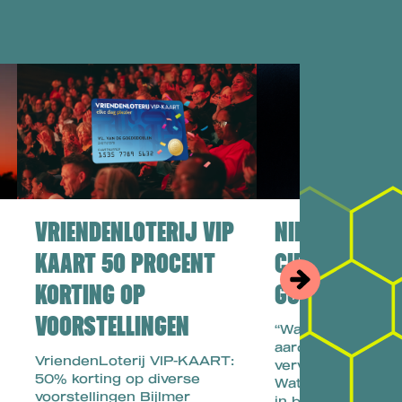
VRIENDENLOTERIJ VIP
NIEUWE MAKE
KAART 50 PROCENT
CIRO MONOAR
KORTING OP
GOUDSMIT
VOORSTELLINGEN
“Wat stoppen wij 
aarde, en waar s
VriendenLoterij VIP-KAART:
vervolgens nooit
50% korting op diverse
Wat kunnen wij a
voorstellingen Bijlmer
in beweging bren