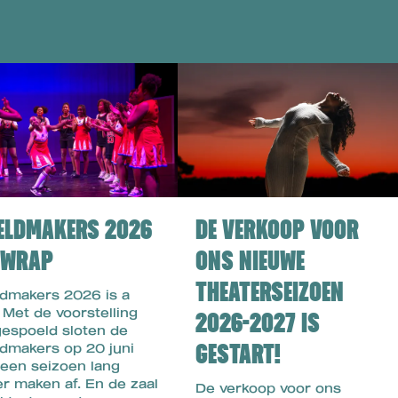
ELDMAKERS 2026
DE VERKOOP VOOR
A WRAP
ONS NIEUWE
THEATERSEIZOEN
dmakers 2026 is a
 Met de voorstelling
2026-2027 IS
espoeld sloten de
GESTART!
dmakers op 20 juni
een seizoen lang
er maken af. En de zaal
De verkoop voor ons