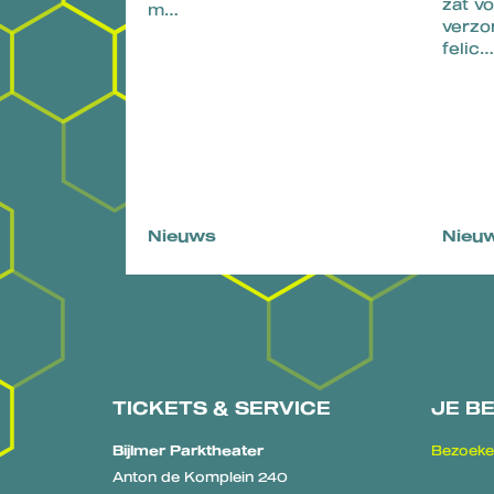
zat vo
m…
verzo
felic…
Nieuws
Nieu
TICKETS & SERVICE
JE B
Bijlmer Parktheater
Bezoeke
Anton de Komplein 240