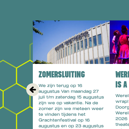
Overslaan
ZOMERSLUITING
WER
IS 
We zijn terug op 16
augustus Van maandag 27
Werel
juli t/m zaterdag 15 augustus
wrap!
zijn we op vakantie. Na de
Doorg
zomer zijn we meteen weer
Werel
te vinden tijdens het
2026 
Grachtenfestival op 16
theat
augustus en op 23 augustus