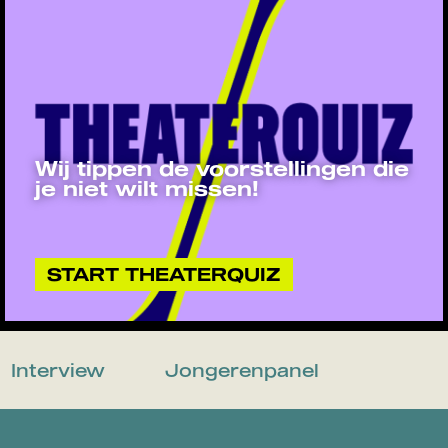
Wij tippen de voorstellingen die
je niet wilt missen!
START THEATERQUIZ
Interview
Jongerenpanel