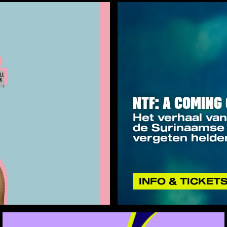
NTF: A COMING 
Het verhaal va
de Surinaamse 
vergeten helde
INFO & TICKET