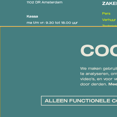
1102 DR Amsterdam
ZAKE
Pers
Kassa
Verhuur
ma t/m vr: 9.30 tot 18.00 uur
Technie
De kassa is op voorstellingsdagen
Educati
geopend vanaf één uur voor aanvang
van de voorstelling.
CO
020 - 311 39 30
kassa@bijlmerparktheater.nl
Algemeen
We maken gebruik
te analyseren, om
020 - 311 39 33
video’s, en voor 
info@bijlmerparktheater.nl
door derden.
Mee
ALLEEN FUNCTIONELE C