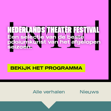
NEDERLANDS THEATER FESTIVAL
Een selectie van de beste
pdoiumkunst van het afgelopen
seizoen.
BEKIJK HET PROGRAMMA
Alle verhalen
Nieuws