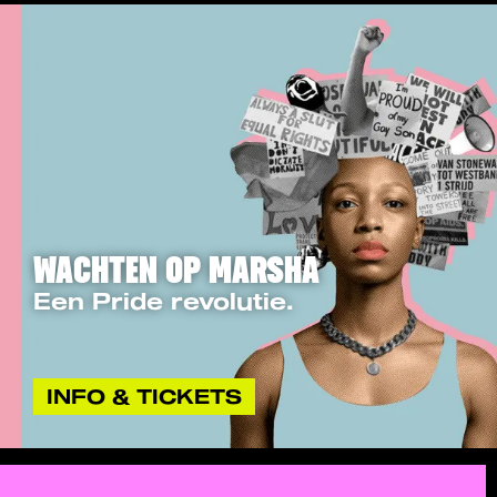
WACHTEN OP MARSHA
Een Pride revolutie.
INFO & TICKETS