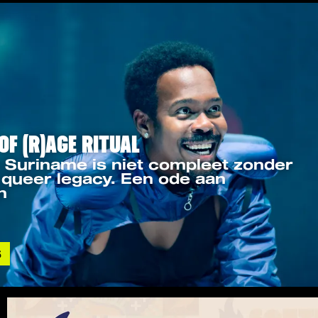
OF (R)AGE RITUAL
n Suriname is niet compleet zonder
queer legacy. Een ode aan
n
S