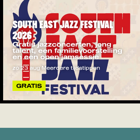
SOUTH EAST JAZZ FESTIVAL
2026
Gratis jazzconcerten, jong
talent, een familievoorstelling
en een open jamsessie
zo 23 aug
Meerdere tijdstippen
GRATIS