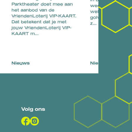
Parktheater doet mee aan
weer zichtbaar 
het aanbod van de
welk ritme drage
VriendenLoterij VIP-KAART.
golven en hun ec
Dat betekent dat je met
z…
jouw VriendenLoterij VIP-
KAART m…
Nieuws
Nieuws
Interv
Volg ons