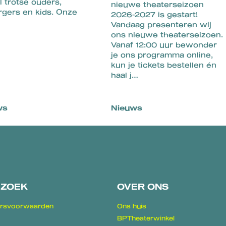
l trotse ouders,
nieuwe theaterseizoen
rgers en kids. Onze
2026-2027 is gestart!
Vandaag presenteren wij
ons nieuwe theaterseizoen.
Vanaf 12:00 uur bewonder
je ons programma online,
kun je tickets bestellen én
haal j…
ws
Nieuws
EZOEK
OVER ONS
rsvoorwaarden
Ons huis
BPTheaterwinkel