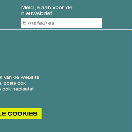
Meld je aan voor de
nieuwsbrief
AANMELDEN
Deze site wordt beschermd door reCAPTCHA, dataverwerking
gebeurt in overeenstemming met de
Cloud Data Processing
Addendum
van Google.
k van de website
, zoals ook
 ook geplaatst
LE COOKIES