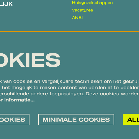
Huisgezelschappen
LIJK
Vacatures
ANBI
k
Algemene voorwaarden en
e
klachtenregeling
Privacy, disclaimer & cookies
OKIES
Proclaimer
 van cookies en vergelijkbare technieken om het gebrui
 het mogelijk te maken content van derden af te beelden
verschillende andere toepassingen. Deze cookies worden
r informatie…
OOKIES
MINIMALE COOKIES
AL