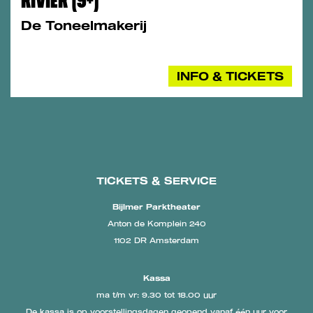
RIVIER (9+)
De Toneelmakerij
INFO & TICKETS
TICKETS & SERVICE
Bijlmer Parktheater
Anton de Komplein 240
1102 DR Amsterdam
Kassa
ma t/m vr: 9.30 tot 18.00 uur
De kassa is op voorstellingsdagen geopend vanaf één uur voor