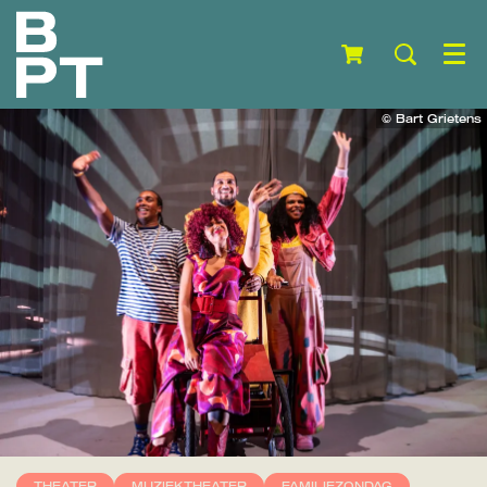
Menu
© Bart Grietens
THEATER
MUZIEKTHEATER
FAMILIEZONDAG