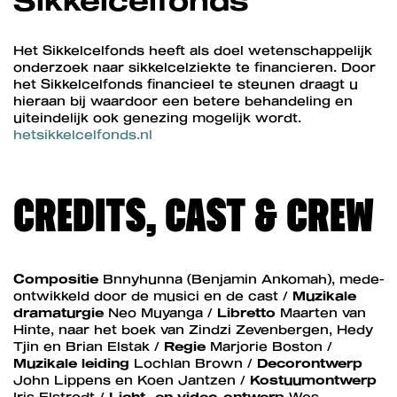
Het Sikkelcelfonds heeft als doel wetenschappelijk
onderzoek naar sikkelcelziekte te financieren. Door
het Sikkelcelfonds financieel te steunen draagt u
hieraan bij waardoor een betere behandeling en
uiteindelijk ook genezing mogelijk wordt.
hetsikkelcelfonds.nl
CREDITS, CAST & CREW
Compositie
Bnnyhunna (Benjamin Ankomah), mede-
ontwikkeld door de musici en de cast /
Muzikale
dramaturgie
Neo Muyanga /
Libretto
Maarten van
Hinte, naar het boek van Zindzi Zevenbergen, Hedy
Tjin en Brian Elstak /
Regie
Marjorie Boston /
Muzikale leiding
Lochlan Brown /
Decorontwerp
John Lippens en Koen Jantzen /
Kostuumontwerp
Iris Elstrodt /
Licht- en video-ontwerp
Wes