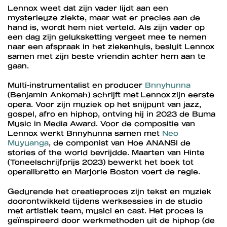
Lennox weet dat zijn vader lijdt aan een
mysterieuze ziekte, maar wat er precies aan de
hand is, wordt hem niet verteld. Als zijn vader op
een dag zijn geluksketting vergeet mee te nemen
naar een afspraak in het ziekenhuis, besluit Lennox
samen met zijn beste vriendin achter hem aan te
gaan.
Multi-instrumentalist en producer
Bnnyhunna
(Benjamin Ankomah) schrijft met Lennox zijn eerste
opera. Voor zijn muziek op het snijpunt van jazz,
gospel, afro en hiphop, ontving hij in 2023 de Buma
Music in Media Award. Voor de compositie van
Lennox werkt Bnnyhunna samen met
Neo
Muyuanga
, de componist van Hoe ANANSI de
stories of the world bevrijdde. Maarten van Hinte
(Toneelschrijfprijs 2023) bewerkt het boek tot
operalibretto en Marjorie Boston voert de regie.
Gedurende het creatieproces zijn tekst en muziek
doorontwikkeld tijdens werksessies in de studio
met artistiek team, musici en cast. Het proces is
geïnspireerd door werkmethoden uit de hiphop (de