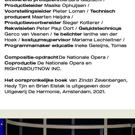
Productieleider
Maaike Ophuijsen /
Voorstellingsleider
Pieter Loman /
Technisch
producent
Maarten Heijdra /
Productievoorbereider
Sieger Kotterer /
Rekwisieten
Peter Paul Oort /
Geluidstechnicus
Gerco van Veenen /
1e belichter
Ianthe van der
Hoek /
kostuumsupervisor
Mariama Lechleitner /
Programmamaker educatie
Ineke Geleijns, Tomas
Compositie-opdracht
De Nationale Opera /
Coproductie
De Nationale Opera en
RIGHTABOUTNOW INC.
Het oorspronkelijke boek
van Zindzi Zevenbergen,
Hedy Tjin en Brian Elstak is uitgegeven door
Uitgeverij De Harmonie, Amsterdam, 2021.
Overslaan