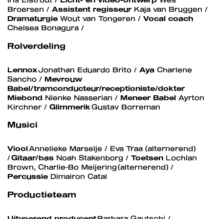
Broersen /
Assistent regisseur
Kaja van Bruggen /
Dramaturgie
Wout van Tongeren /
Vocal coach
Chelsea Bonagura /
Rolverdeling
Inzoomen
Lennox
Jonathan Eduardo Brito /
Aya
Charlene
Sancho /
Mevrouw
Babel/tramconducteur/receptioniste/dokter
Miebond
Nienke Nasserian /
Meneer Babel
Ayrton
Kirchner /
Glimmerik
Gustav Borreman
Musici
Viool
Annelieke Marselje / Eva Traa (alternerend)
/
Gitaar/bas
Noah Stakenborg /
Toetsen
Lochlan
Brown, Charlie-Bo Meijering (alternerend) /
Percussie
Dimairon Catal
Productieteam
Uitvoerend producent
Barbara Gautschi /