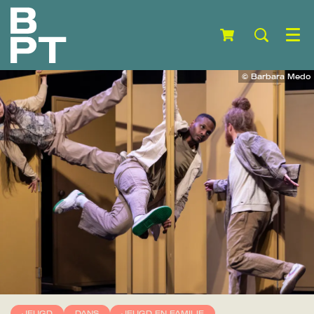
Menu
© Barbara Medo
JEUGD
DANS
JEUGD EN FAMILIE