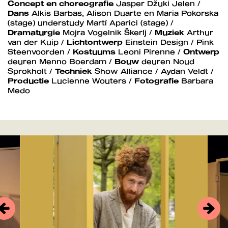
Concept en choreografie
Jasper Džuki Jelen /
Dans
Alkis Barbas, Alison Duarte en Maria Pokorska
(stage) understudy Martí Aparici (stage) /
Dramaturgie
Mojra Vogelnik Škerlj /
Muziek
Arthur
van der Kuip /
Lichtontwerp
Einstein Design / Pink
Steenvoorden /
Kostuums
Leoni Pirenne /
Ontwerp
deuren Menno Boerdam /
Bouw
deuren Noud
Sprokholt /
Techniek
Show Alliance / Aydan Veldt /
Productie
Lucienne Wouters /
Fotografie
Barbara
Medo
Overslaan