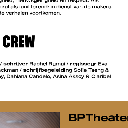
heid, nieuwsgierigheid en respect. Als
ooral als faciliterend: in dienst van de makers,
de verhalen voortkomen.
& CREW
 /
schrijver
Rachel Rumai /
regisseur
Eva
ackman /
schrijfbegeleiding
Sofie Tseng &
ey, Dahiana Candelo, Asina Aksoy & Claribel
BPTheate