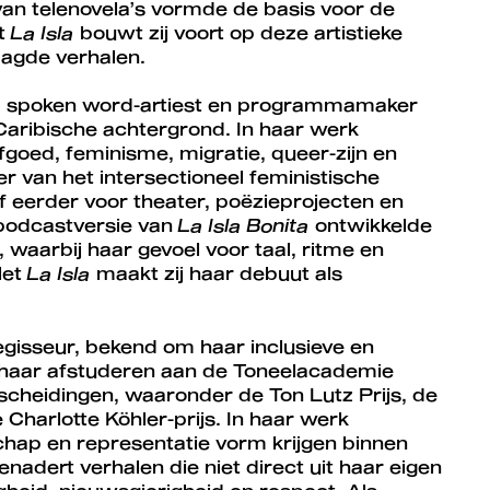
 van telenovela’s vormde de basis voor de
t
La Isla
bouwt zij voort op deze artistieke
agde verhalen.
er, spoken word-artiest en programmamaker
Caribische achtergrond. In haar werk
rfgoed, feminisme, migratie, queer-zijn en
er van het intersectioneel feministische
f eerder voor theater, poëzieprojecten en
 podcastversie van
La Isla Bonita
ontwikkelde
 waarbij haar gevoel voor taal, ritme en
Met
La Isla
maakt zij haar debuut als
egisseur, bekend om haar inclusieve en
 haar afstuderen aan de Toneelacademie
scheidingen, waaronder de Ton Lutz Prijs, de
harlotte Köhler-prijs. In haar werk
chap en representatie vorm krijgen binnen
enadert verhalen die niet direct uit haar eigen