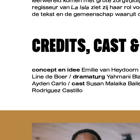
leefwereld komen met grote zorgvuldig
regisseur van
La Isla
ziet zij haar rol v
de tekst en de gemeenschap waaruit 
CREDITS, CAST 
concept en idee
Emilie van Heydoorn
Line de Boer /
dramaturg
Yahmani Bl
Ayden Carlo /
cast
Susan Malaika Bail
Rodriguez Castillo