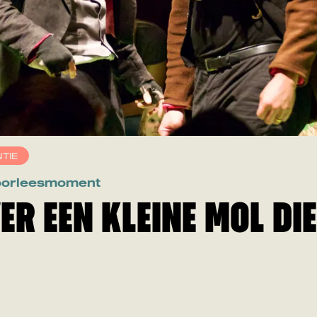
TIE
 Voorleesmoment
R EEN KLEINE MOL DIE 