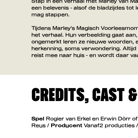
Stap in een verhaal met Marley van Ma
een belevenis - alsof de bladzijdes to
Inzoomen
mag stappen.
Tijdens Marley's Magisch Voorleesmomen
het verhaal. Hun verbeelding gaat aan,
ongemerkt leren ze nieuwe woorden, e
herkenning, soms verwondering. Altijd 
reist mee naar huis - en wordt daar va
CREDITS, CAST 
Spel
Rogier van Erkel en Erwin Dörr o
Reus /
Producent
Vanaf2 producties 