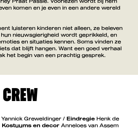
rley Praat Passie. Voorlezen wordt bij hem
t leven komen en je even in een andere wereld
t luisteren kinderen niet alleen, ze beleven
 hun nieuwsgierigheid wordt geprikkeld, en
moties en situaties kennen. Soms vinden ze
iets dat blijft hangen. Want een goed verhaal
ak het begin van een prachtig gesprek.
& CREW
f Yannick Greweldinger /
Eindregie
Henk de
/
Kostuums en decor
Anneloes van Assem