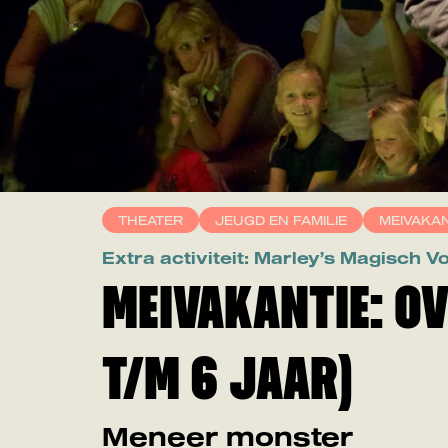
THEATER
JEUGD EN FAMILIE
MEIVAKAN
Extra activiteit: Marley’s Magisch
MEIVAKANTIE: OVE
T/M 6 JAAR)
Meneer monster