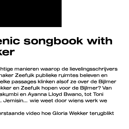
cenic songbook with
ker
tige manieren waarop de lievelingsschrijvers
ker Zeefuik publieke ruimtes beleven en
lke passages klinken alsof ze over de Bijlmer
kker en Zeefuik hopen voor de Bijlmer? Van
kumbi en Ayanna Lloyd Bwano, tot Toni
.K. Jemisin… wie weet door wiens werk we
erstaande video hoe Gloria Wekker terugblikt