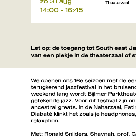
zo 31 aug
Theaterzaal
14:00
-
16:45
Let op:
de toegang tot South east Jaz
van een plekje in de theaterzaal of s
We openen ons 16e seizoen met de eerst
terugkerend jazzfestival in het bruis
weekend lang wordt Bijlmer Parktheat
getekende jazz. Voor dit festival zijn 
ancestral greats. In de Naharzaal, Fati
Diabaté klinkt het zoals je headphones
relaxation.
Met: Ronald Snijders, Shaynah, prof. G