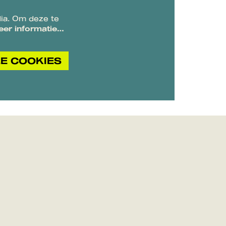
ia. Om deze te
eer informatie…
E COOKIES