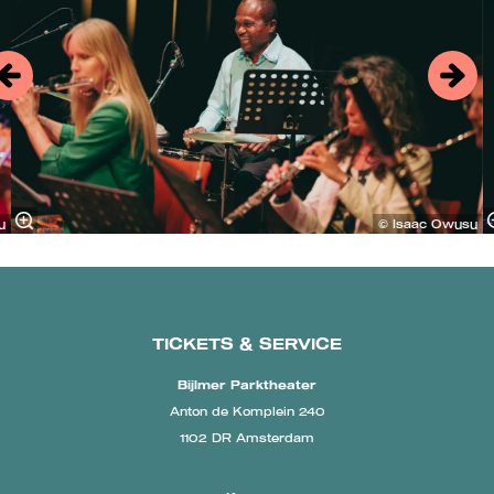
u
© Isaac Owusu
TICKETS & SERVICE
Bijlmer Parktheater
Anton de Komplein 240
1102 DR Amsterdam