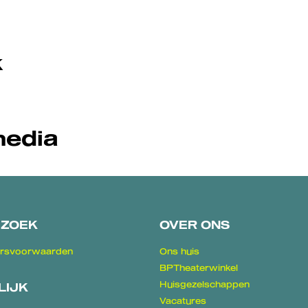
k
media
EZOEK
OVER ONS
rsvoorwaarden
Ons huis
BPTheaterwinkel
Huisgezelschappen
LIJK
Vacatures