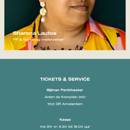
Sharona Lautoe
PR & Marketing medewerker
TICKETS & SERVICE
Bijlmer Parktheater
Anton de Komplein 240
1102 DR Amsterdam
Kassa
ma t/m vr: 9.30 tot 18.00 uur