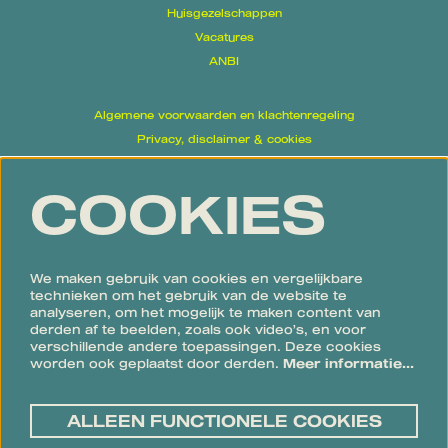
Huisgezelschappen
Vacatures
ANBI
Algemene voorwaarden en klachtenregeling
Privacy, disclaimer & cookies
Proclaimer
COOKIES
Volg ons
We maken gebruik van cookies en vergelijkbare
technieken om het gebruik van de website te
analyseren, om het mogelijk te maken content van
derden af te beelden, zoals ook video’s, en voor
verschillende andere toepassingen. Deze cookies
Meld je aan voor de nieuwsbrief
worden ook geplaatst door derden.
Meer informatie…
ALLEEN FUNCTIONELE COOKIES
AANMELDEN