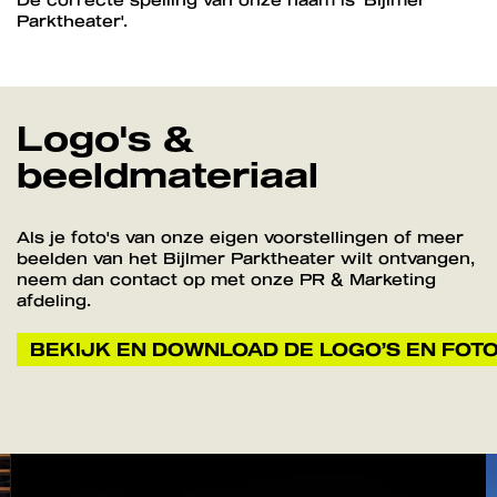
Parktheater'.
Logo's &
beeldmateriaal
Als je foto's van onze eigen voorstellingen of meer
beelden van het Bijlmer Parktheater wilt ontvangen,
neem dan contact op met onze PR & Marketing
afdeling.
BEKIJK EN DOWNLOAD DE LOGO’S EN FOTO
Overslaan