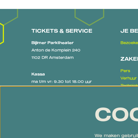
TICKETS & SERVICE
JE B
Bijlmer Parktheater
Bezoeke
Anton de Komplein 240
1102 DR Amsterdam
ZAKE
Pers
Kassa
Verhuur
ma t/m vr: 9.30 tot 18.00 uur
Technie
De kassa is op voorstellingsdagen
Educati
geopend vanaf één uur voor aanvang
van de voorstelling.
CO
020 - 311 39 30
kassa@bijlmerparktheater.nl
Algemeen
We maken gebruik