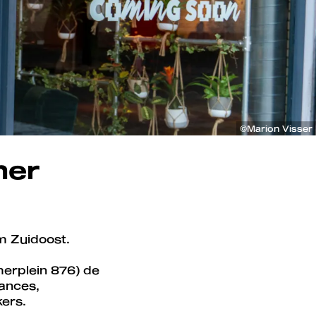
©Marion Visser
mer
am Zuidoost.
merplein 876) de
ances,
kers.