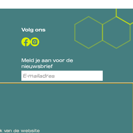
Volg ons
Meld je aan voor de
nieuwsbrief
AANMELDEN
Deze site wordt beschermd door reCAPTCHA, dataverwerking
gebeurt in overeenstemming met de
Cloud Data Processing
Addendum
van Google.
k van de website