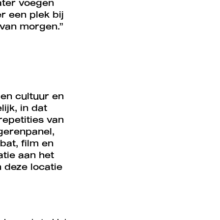
eater voegen
r een plek bij
d van morgen.”
 en cultuur en
ijk, in dat
repetities van
gerenpanel,
at, film en
tie aan het
Inzoom
 deze locatie