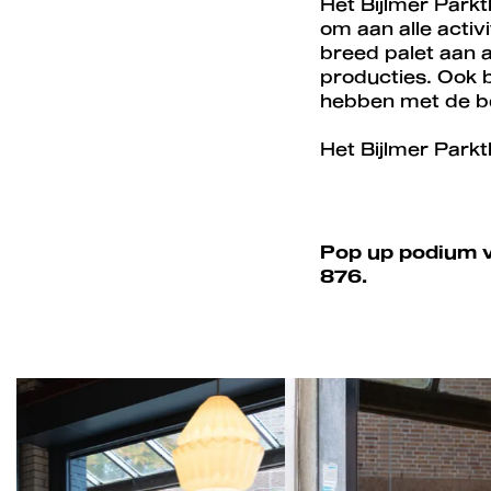
Het Bijlmer Parkt
om aan alle activ
breed palet aan a
producties. Ook b
hebben met de be
Het Bijlmer Parkt
Pop up podium va
876.
Overslaan