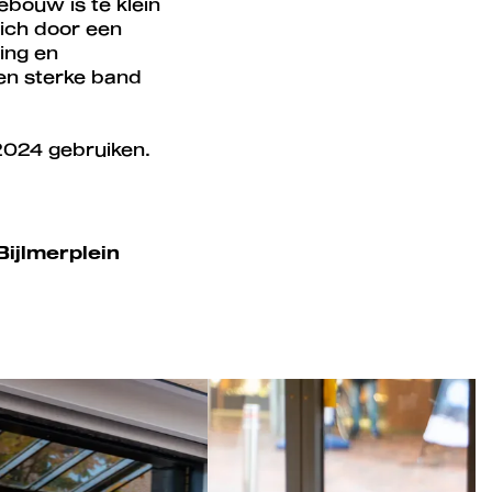
ebouw is te klein
zich door een
ling en
een sterke band
 2024 gebruiken.
Bijlmerplein