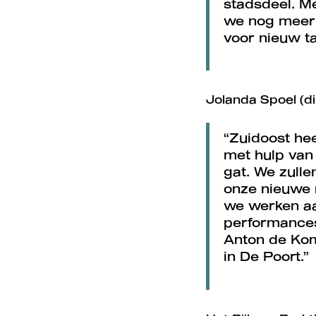
stadsdeel. Me
we nog meer k
voor nieuw t
Jolanda Spoel (di
“Zuidoost hee
met hulp van 
gat. We zulle
onze nieuwe 
we werken aa
performances
Inzoomen
Anton de Kom
in De Poort.”