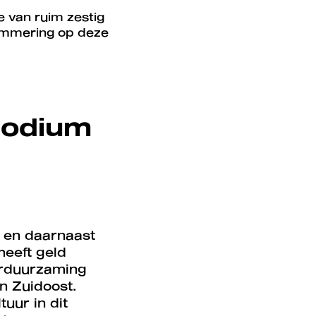
 van ruim zestig
rammering op deze
podium
t en daarnaast
heeft geld
erduurzaming
in Zuidoost.
uur in dit