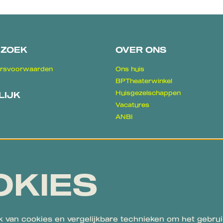
EZOEK
OVER ONS
rsvoorwaarden
Ons huis
BPTheaterwinkel
Huisgezelschappen
LIJK
Vacatures
ANBI
k
Algemene voorwaarden en
e
klachtenregeling
Privacy, disclaimer & cookies
OKIES
Proclaimer
 van cookies en vergelijkbare technieken om het gebrui