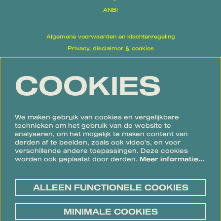
ANBI
Algemene voorwaarden en klachtenregeling
Privacy, disclaimer & cookies
Proclaimer
COOKIES
Volg ons
We maken gebruik van cookies en vergelijkbare
technieken om het gebruik van de website te
analyseren, om het mogelijk te maken content van
derden af te beelden, zoals ook video’s, en voor
verschillende andere toepassingen. Deze cookies
Meld je aan voor de nieuwsbrief
worden ook geplaatst door derden.
Meer informatie…
ALLEEN FUNCTIONELE COOKIES
AANMELDEN
MINIMALE COOKIES