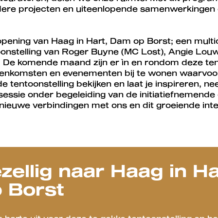
dere projecten en uiteenlopende samenwerkingen o
ening van Haag in Hart, Dam op Borst; een multidi
toonstelling van Roger Buyne (MC Lost), Angie Lou
. De komende maand zijn er ìn en rondom deze ten
jeenkomsten en evenementen bij te wonen waarvoo
e tentoonstelling bekijken en laat je inspireren, n
ksessie onder begeleiding van de initiatiefnemende
ng nieuwe verbindingen met ons en dit groeiende inte
men
ellig naar Haag in Ha
 Borst