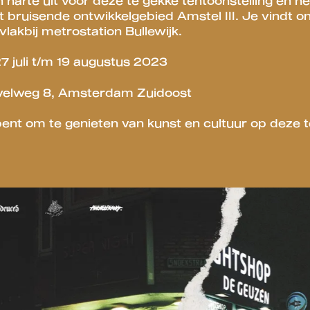
 harte uit voor deze te gekke tentoonstelling en he
bruisende ontwikkelgebied Amstel III. Je vindt on
lakbij metrostation Bullewijk.
7 juli t/m 19 augustus 2023
velweg 8, Amsterdam Zuidoost
 bent om te genieten van kunst en cultuur op deze t