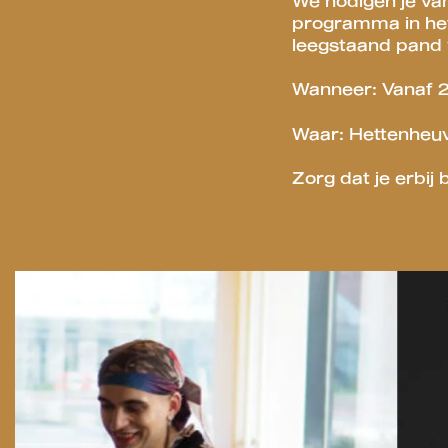
We nodigen je van
programma in het 
leegstaand pand v
Wanneer: Vanaf 2
Waar: Hettenheu
Zorg dat je erbij
Overslaan