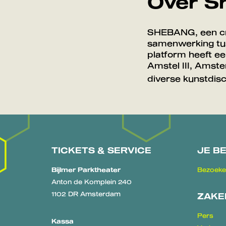
Over S
SHEBANG, een cre
samenwerking tus
platform heeft ee
Amstel III, Amst
diverse kunstdisc
TICKETS & SERVICE
JE B
Bijlmer Parktheater
Bezoeke
Anton de Komplein 240
1102 DR Amsterdam
ZAKE
Pers
Kassa