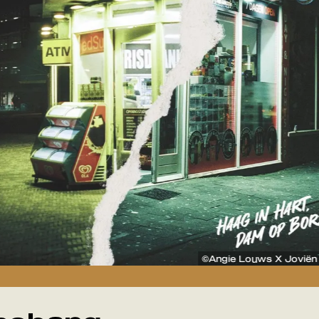
©Angie Louws X Joviën