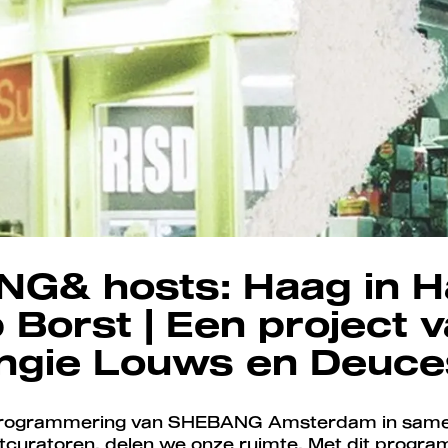
G& hosts: Haag in Ha
Borst | Een project 
Angie Louws en Deuce
 programmering van SHEBANG Amsterdam in sam
stcuratoren, delen we onze ruimte. Met dit pro