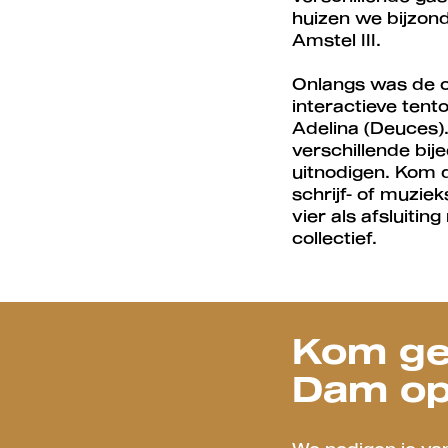
huizen we bijzon
Amstel III.
Onlangs was de op
interactieve ten
Adelina (Deuces)
verschillende bi
uitnodigen. Kom d
schrijf- of muzie
vier als afsluiti
collectief.
omen
Inzoo
Kom gez
Dam op