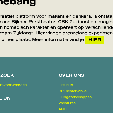
hebang
atief platform voor makers en denkers, is ontsta
sen Bijlmer Parktheater, CBK Zuidoost en Imagine
n nomadisch karakter en opereert op verschillende
erdam Zuidoost. Hier vinden grenzeloze experimen
iplines plaats. Meer informatie vind je
.
HIER
EZOEK
OVER ONS
rsvoorwaarden
Ons huis
BPTheaterwinkel
Huisgezelschappen
LIJK
Vacatures
ANBI