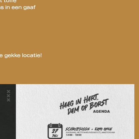
t toffe
s in een gaaf
e gekke locatie!