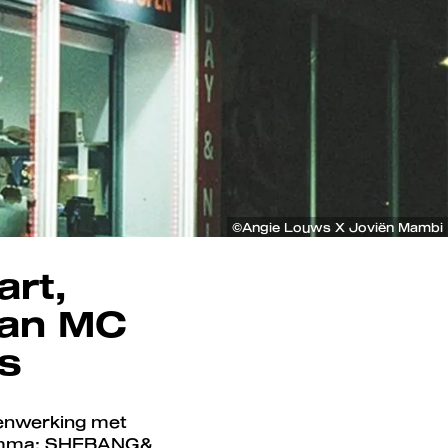
©Angie Louws X Joviën Mambi
rt,
van MC
s
enwerking met
gramma: SHEBANG&