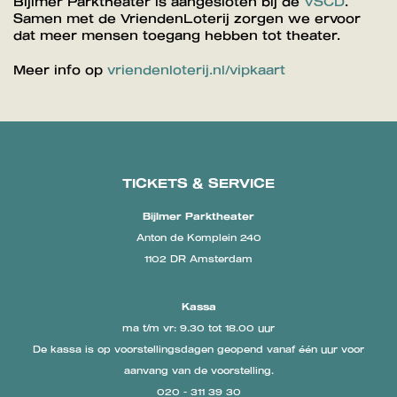
Bijlmer Parktheater is aangesloten bij de
VSCD
.
Samen met de VriendenLoterij zorgen we ervoor
dat meer mensen toegang hebben tot theater.
Meer info op
vriendenloterij.nl/vipkaart
TICKETS & SERVICE
Bijlmer Parktheater
Anton de Komplein 240
1102 DR Amsterdam
Kassa
ma t/m vr: 9.30 tot 18.00 uur
De kassa is op voorstellingsdagen geopend vanaf één uur voor
aanvang van de voorstelling.
020 - 311 39 30