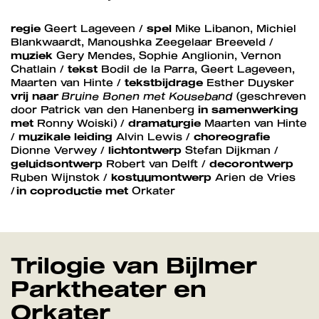
regie
Geert Lageveen /
spel
Mike Libanon, Michiel
Blankwaardt, Manoushka Zeegelaar Breeveld /
muziek
Gery Mendes, Sophie Anglionin, Vernon
Chatlain /
tekst
Bodil de la Parra, Geert Lageveen,
Maarten van Hinte /
tekstbijdrage
Esther Duysker
vrij naar
Bruine Bonen met Kouseband
(geschreven
door Patrick van den Hanenberg
in samenwerking
met
Ronny Woiski) /
dramaturgie
Maarten van Hinte
/
muzikale leiding
Alvin Lewis /
choreografie
Dionne Verwey /
lichtontwerp
Stefan Dijkman /
geluidsontwerp
Robert van Delft /
decorontwerp
Ruben Wijnstok /
kostuumontwerp
Arien de Vries
/
in coproductie met
Orkater
Trilogie van Bijlmer
Parktheater en
Orkater