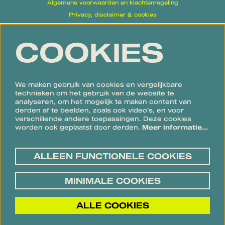
Algemene voorwaarden en klachtenregeling
Privacy, disclaimer & cookies
Proclaimer
COOKIES
Volg ons
We maken gebruik van cookies en vergelijkbare
technieken om het gebruik van de website te
analyseren, om het mogelijk te maken content van
derden af te beelden, zoals ook video’s, en voor
verschillende andere toepassingen. Deze cookies
Meld je aan voor de nieuwsbrief
worden ook geplaatst door derden.
Meer informatie…
ALLEEN FUNCTIONELE COOKIES
AANMELDEN
MINIMALE COOKIES
Deze site wordt beschermd door reCAPTCHA, dataverwerking gebeurt in overeenstemming met de
Cloud Data
Processing Addendum
van Google.
ALLE COOKIES