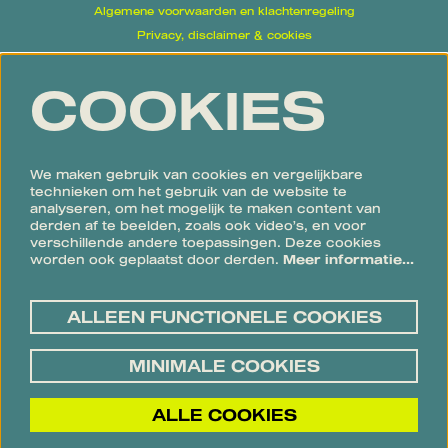
Algemene voorwaarden en klachtenregeling
Privacy, disclaimer & cookies
Proclaimer
COOKIES
Volg ons
We maken gebruik van cookies en vergelijkbare
technieken om het gebruik van de website te
analyseren, om het mogelijk te maken content van
derden af te beelden, zoals ook video’s, en voor
verschillende andere toepassingen. Deze cookies
Meld je aan voor de nieuwsbrief
worden ook geplaatst door derden.
Meer informatie…
ALLEEN FUNCTIONELE COOKIES
AANMELDEN
MINIMALE COOKIES
Deze site wordt beschermd door reCAPTCHA, dataverwerking gebeurt in overeenstemming met de
Cloud Data
Processing Addendum
van Google.
ALLE COOKIES