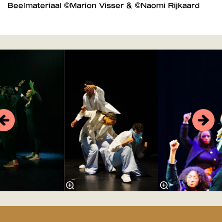
Beelmateriaal ©Marion Visser & ©Naomi Rijkaard
Overslaan