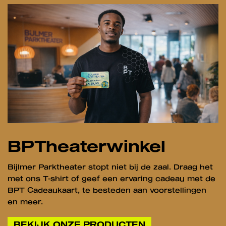
BPTheaterwinkel
Bijlmer Parktheater stopt niet bij de zaal. Draag het
met ons T-shirt of geef een ervaring cadeau met de
BPT Cadeaukaart, te besteden aan voorstellingen
en meer.
BEKIJK ONZE PRODUCTEN