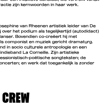
ractie zijn kernwoorden in haar werk.
sephine van Rheenen artistiek leider van De
j over het podium als tegelijkertijd (autodidact)
anser. Bovendien co-creëert hij met
ls componist en muziek gericht dramaturg.
 in socio culturele antropologie en een
indieband La Corneille. Zijn artistieke
ressionistisch-poëtische songteksten; de
ncerten; en werk dat toegankelijk is zonder
& CREW