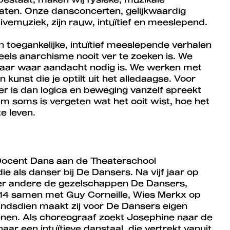
d laten. Onze dansconcerten, gelijkwaardig
emuziek, zijn rauw, intuïtief en meeslepend.
n toegankelijke, intuïtief meeslepende verhalen
eels anarchisme nooit ver te zoeken is. We
n daar waar aandacht nodig is. We werken met
kunst die je optilt uit het alledaagse. Voor
ker is dan logica en beweging vanzelf spreekt
am soms is vergeten wat het ooit wist, hoe het
 te leven.
 Docent Dans aan de Theaterschool
 als danser bij De Dansers. Na vijf jaar op
er andere de gezelschappen De Dansers,
2014 samen met Guy Corneille, Wies Merkx op
 Sindsdien maakt zij voor De Dansers eigen
enen. Als choreograaf zoekt Josephine naar de
aar een intuïtieve danstaal, die vertrekt vanuit