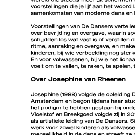
voorstellingen die je lijf aan het woor
samenkomsten van moderne dans en liv
Voorstellingen van De Dansers vertelle
over bevrijding en overgave, waarin sp
schudden los wat vast is of verstille
ritme, aanraking en overgave, en maken 
kinderen, bij wie verbeelding nog ster
En voor volwassenen, bij wie het licha
voelt om te vallen, te raken, te spelen,
Over Josephine van Rheenen
Josephine (1988) volgde de opleiding
Amsterdam en begon tijdens haar studie
het podium te hebben gestaan bij ond
Vloeistof en Breekgoed volgde zij in 
als artistieke leiding van De Dansers.
werk voor zowel kinderen als volwass
menselijkheid in de dans en streeft ze n