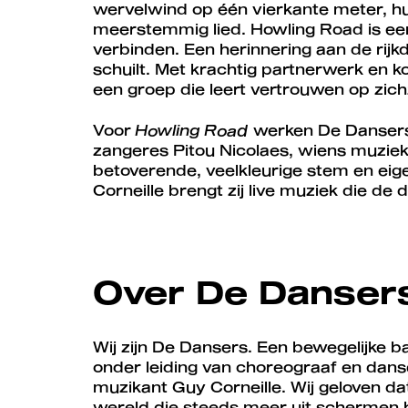
wervelwind op één vierkante meter, hun
meerstemmig lied. Howling Road is een 
verbinden. Een herinnering aan de rijk
schuilt. Met krachtig partnerwerk en 
een groep die leert vertrouwen op zichz
Voor
Howling
Road
werken De Danser
zangeres Pitou Nicolaes, wiens muzie
betoverende, veelkleurige stem en ei
Corneille brengt zij live muziek die de
Over De Danser
Wij zijn De Dansers. Een bewegelijke 
onder leiding van choreograaf en dan
muzikant Guy Corneille. Wij geloven dat 
wereld die steeds meer uit schermen b