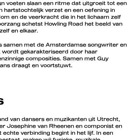
 voeten slaan een ritme dat uitgroeit tot een
hartstochtelijk verzet en een oefening in
dom en de veerkracht die in het lichaam zelf
koorzang schetst Howling Road het beeld van
elf en elkaar.
s samen met de Amsterdamse songwriter en
k wordt gekarakteriseerd door haar
genzinnige composities. Samen met Guy
 dans draagt en voortstuwt.
s
band van dansers en muzikanten uit Utrecht,
ser Josephine van Rheenen en componist en
echte verbinding begint in het lijf. In een
estaat, maken wij fysieke, muzikale