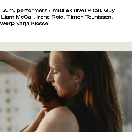
i.s.m. performers /
muziek
(live) Pitou, Guy
 Liam McCall, Irene Rojo, Tijmen Teunissen,
twerp
Varja Klosse