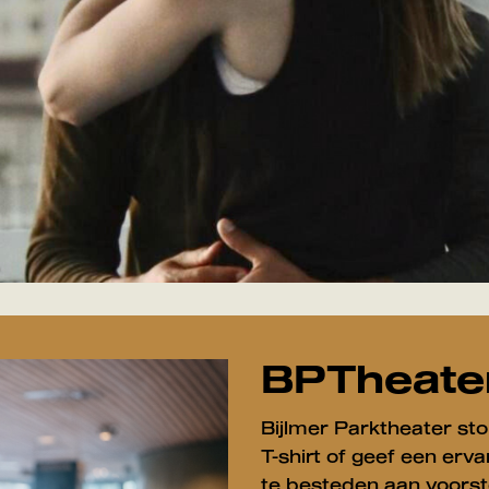
BPTheate
Bijlmer Parktheater sto
T-shirt of geef een er
te besteden aan voorst