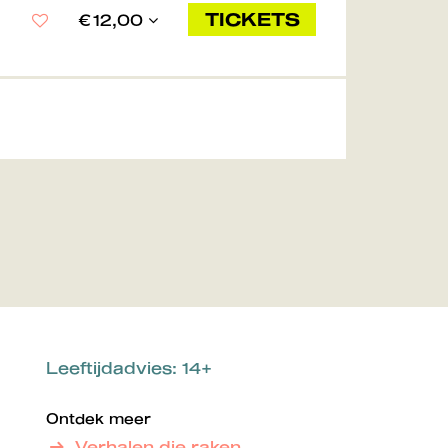
TICKETS
€ 12,00
Leeftijdadvies: 14+
Ontdek meer
Verhalen die raken