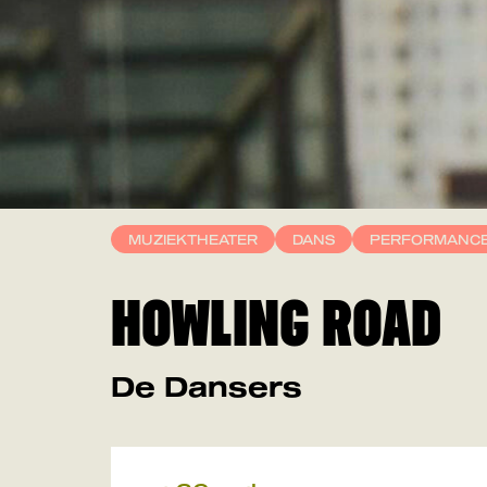
MUZIEKTHEATER
DANS
PERFORMANC
HOWLING ROAD
De Dansers