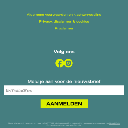
Algemene voorwaarden en klachtenregeling
Privacy, disclaimer & cookies
Proclaimer
Volg ons
Meld je aan voor de nieuwsbrief
AANMELDEN
Deze site wordt beschermd door reCAPTCHA, dataverwerking gebeurt in overeenstemming met de
Cloud Data
Processing Addendum
van Google.