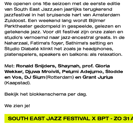
We openen ons 16e seizoen met de eerste editie
van South East Jazz,een jaarlijks terugkerend
jazzfestival in het bruisende hart van Amsterdam
Zuidoost. Een weekend lang wordt Bijlmer
Parktheater gedompeld in gespeelde, gelezen en
getekende jazz. Voor dit festival zijn onze zalen en
studio's vernoemd naar jazz-ancestral greats. In de
Naharzaal, Fatima's foyer, Sathima's setting en
Studio Diabaté klinkt het zoals je headphones,
platenspelers, speakers en balkons: als relaxation.
Met:
Ronald Snijders, Shaynah, prof. Gloria
Wekker, Djuwa Mroivili, Pelumi Adejumo, Slodde
en Vos, DJ Sium
(Rotterdam)
en Grant Jurius
(Kaapstad).
Bekijk het blokkenschema per dag.
We zien je!
SOUTH EAST JAZZ FESTIVAL X BPT - ZO 31