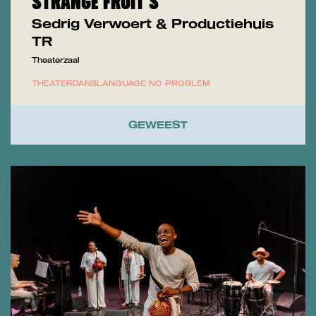
STRANGE FRUIT'S
Sedrig Verwoert & Productiehuis
TR
Theaterzaal
THEATER
DANS
LANGUAGE NO PROBLEM
GEWEEST