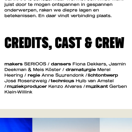
juist door te mogen ontspannen in gespannen
onderwerpen, raken we diepre lagen en
betekenissen. En daar vindt verbinding plaats.
CREDITS, CAST & CREW
makers
SERIOOS /
dansers
Fiona Dekkers, Jasmin
Deekman & Meis Köster /
dramaturgie
Merel
Heering /
regie
Anne Suurendonk /
l
ichtontwerp
José Rosenzweig /
technicus
Huib van Amstel
/
muziekproducer
Kenzo Alvares /
muzikant
Gerben
Klein-Willink
Overslaan