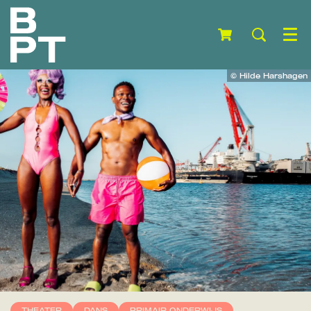
Menu
© Hilde Harshagen
THEATER
DANS
PRIMAIR ONDERWIJS